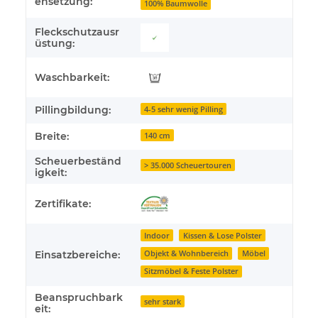
ensetzung:
100% Baumwolle
Fleckschutzausr
üstung:
Waschbarkeit:
Pillingbildung:
4-5 sehr wenig Pilling
Breite:
140 cm
Scheuerbeständ
> 35.000 Scheuertouren
igkeit:
Zertifikate:
Indoor
Kissen & Lose Polster
Objekt & Wohnbereich
Möbel
Einsatzbereiche:
Sitzmöbel & Feste Polster
Beanspruchbark
sehr stark
eit: