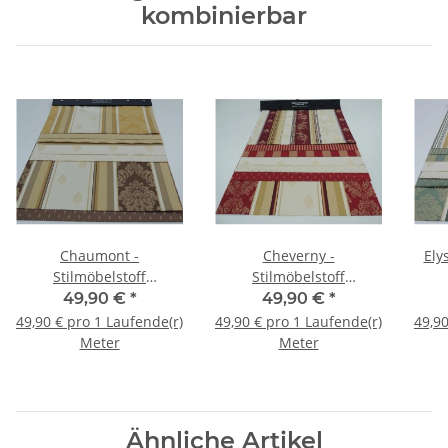
kombinierbar
Chaumont -
Cheverny -
Ely
Stilmöbelstoff
Stilmöbelstoff
Barockstoff
Barockstoff
49,90 €
*
49,90 €
*
49,90 € pro 1 Laufende(r)
49,90 € pro 1 Laufende(r)
49,90
Meter
Meter
Ähnliche Artikel