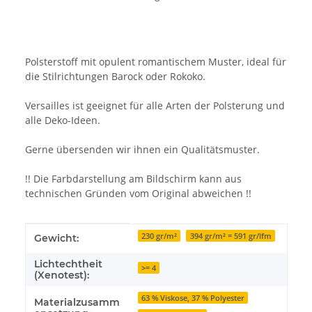
Polsterstoff mit opulent romantischem Muster, ideal für
die Stilrichtungen Barock oder Rokoko.
Versailles ist geeignet für alle Arten der Polsterung und
alle Deko-Ideen.
Gerne übersenden wir ihnen ein Qualitätsmuster.
!! Die Farbdarstellung am Bildschirm kann aus
technischen Gründen vom Original abweichen !!
Produkteigenschaft
Wert
230 gr/m²
394 gr/m² = 591 gr/lfm
Gewicht:
Lichtechtheit
>= 4
(Xenotest):
63 % Viskose, 37 % Polyester
Materialzusamm