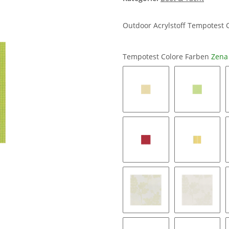
Outdoor Acrylstoff Tempotest 
Tempotest Colore Farben
Zena
Brenta 301
Brenta 3
Brenta 382
Lomato 3
Mazara 344
Mazara 3