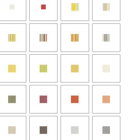
6
Sarno 371
Sarno 381
Tesino 320
Tesino 350
80
Volturno 305
Volturno 316
Volturno 334
Volturno 356
Zena 302
Zena 303
Zena 310
Zena 311
Zena 314
Zena 315
Zena 330
Zena 331