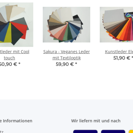
tleder mit Cool
Sakura - Veganes Leder
Kunstleder El
touch
mit Textiloptik
51,90 €
50,90 €
*
59,90 €
*
e Informationen
Wir liefern mit und nach
tz