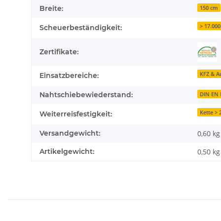
Breite:
150 cm
> 17.00
Scheuerbeständigkeit:
Zertifikate:
KFZ & A
Einsatzbereiche:
Nahtschiebewiederstand:
DIN EN 
Kette >
Weiterreisfestigkeit:
Versandgewicht:
0,60 kg
Artikelgewicht:
0,50
kg