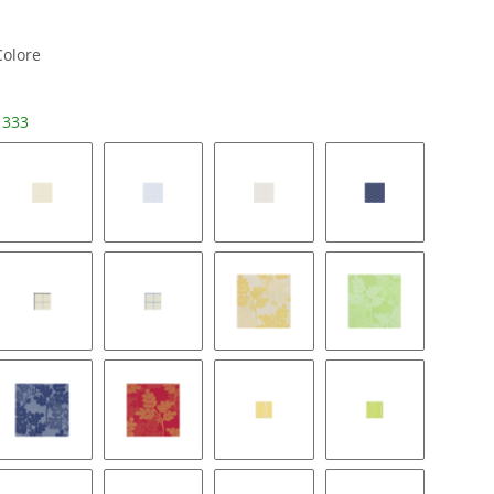
Colore
 333
22
Brenta 343
Brenta 367
Brenta 370
Brenta 372
04
Lomato 340
Lomato 368
Mazara 307
Mazara 323
74
Mazara 375
Mazara 383
Sarno 306
Sarno 321