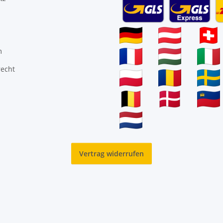
m
recht
Vertrag widerrufen