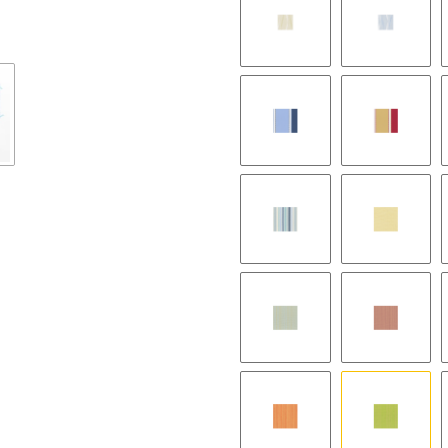
Sarno 342
Sarno 36
Tesino 373
Tesino 3
Volturno 365
Zena 300
Zena 312
Zena 313