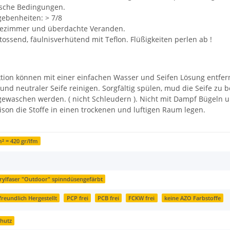
ische Bedingungen.
gebenheiten: > 7/8
adezimmer und überdachte Veranden.
ossend, fäulnisverhütend mit Teflon. Flüßigkeiten perlen ab !
ktion können mit einer einfachen Wasser und Seifen Lösung entfer
 und neutraler Seife reinigen. Sorgfältig spülen, mud die Seife 
ewaschen werden. ( nicht Schleudern ). Nicht mit Dampf Bügeln un
son die Stoffe in einen trockenen und luftigen Raum legen.
² = 420 gr/lfm
rylfaser "Outdoor" spinndüsengefärbt
reundlich Hergestellt
PCP frei
PCB frei
FCKW frei
keine AZO Farbstoffe
chutz