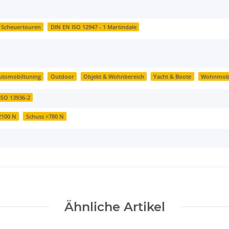
0 Scheuertouren
DIN EN ISO 12947 - 1 Martindale
utomobiltuning
Outdoor
Objekt & Wohnbereich
Yacht & Boote
Wohnmobi
ISO 13936-2
 2100 N
Schuss >780 N
Ähnliche Artikel