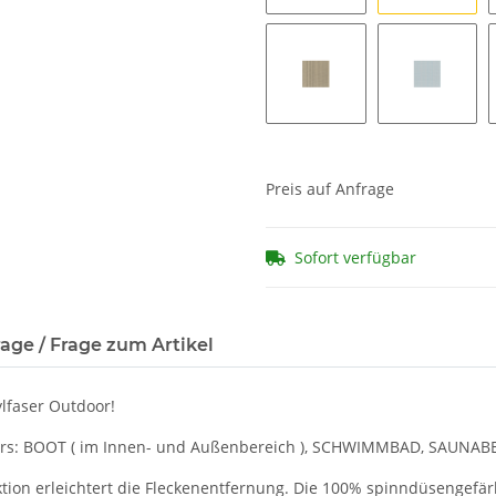
Zena 332
Zena 333
Zena 355
Zena 360
Preis auf Anfrage
Sofort verfügbar
age / Frage zum Artikel
ylfaser Outdoor!
ders: BOOT ( im Innen- und Außenbereich ), SCHWIMMBAD, SAUN
tion erleichtert die Fleckenentfernung. Die 100% spinndüsengefär