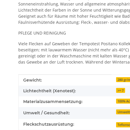
Sonneneinstrahlung, Wasser und allgemeine atmosphär
Lichtechtheit der Farben in der Sonne und Witterungsge
Geeignet auch für Räume mit hoher Feuchtigkeit wie B
Fäulnisverhütende Ausrüstung: Fleck-, wasser- und ölabst
PFLEGE UND REINIGUNG
Viele Flecken auf Geweben der Tempotest Positano Kolle
beseitigen; mit lauwarmem Wasser (nicht mehr als 40°C)
gereinigt oder in der Waschmaschine mit kalten Wasser g
das Gewebe an der Luft trocknen. Während der Wintersai
Produkteigenschaft
Wert
Gewicht:
280 gr/m
Lichtechtheit (Xenotest):
>= 7
Materialzusammensetzung:
100% Ac
Umweltf
Umwelt / Gesundheit:
Fleckschutzausrüstung:
Teflons