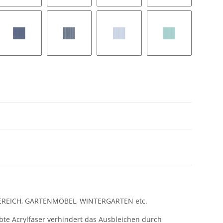
Zena 351
Zena 352
Zena 353
Zena 354
Zena 361
Zena 362
Zena 363
Zena 364
ABEREICH, GARTENMÖBEL, WINTERGARTEN etc.
bte Acrylfaser verhindert das Ausbleichen durch