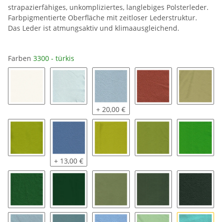
strapazierfähiges, unkompliziertes, langlebiges Polsterleder.
Farbpigmentierte Oberfläche mit zeitloser Lederstruktur.
Das Leder ist atmungsaktiv und klimaausgleichend.
Farben
3300 - türkis
1000 - reinweiß
3000 - iceblau
3050 - argentinienblau
1350 - terrakotta
2000 - l
+ 20,00 €
2050 - kiwi
3550 - azur
2100 - citrus
2150 - neongrün
2200 - i
+ 13,00 €
2250 - grasgrün
2300 - türkisgrün
2350 - linde
2400 - army
2450 - 