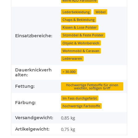
keine AZO Farbstoffe
Lederbekleidung
Möbel
Chaps & Bekleidung
Kissen & Lose Polster
Einsatzbereiche:
Sitzmöbel & Feste Polster
Objekt & Wohnbereich
Wohnmobil & Caravan
Lederwaren
Dauerknickverh
> 30.000
alten:
Hochwertige Fettstoffe für einen
Fettung:
weichen, softigen Griff
Im Fass durchgefärbt
Färbung:
hochwertige Farbstoffe
Versandgewicht:
0,85 kg
Artikelgewicht:
0,75
kg