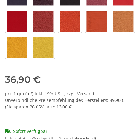
4550 - lila
4600 - beere
4650 - purple
4700 - himbeere
4750 - 
4800 - hellrot 11
4850 - classicrot
6000 - orange
6050 - mandarine
6100 - a
6150 - papaya
6200 - zitrone
36,90 €
pro 1 qm (m²)
inkl. 19% USt. , zzgl.
Versand
Unverbindliche Preisempfehlung des Herstellers
:
49,90 €
(Sie sparen
26.05%
, also
13,00 €
)
Sofort verfügbar
Lieferzeit:
4 - 5 Werktage
(DE - Ausland abweichend)