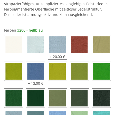
strapazierfähiges, unkompliziertes, langlebiges Polsterleder.
Farbpigmentierte Oberfläche mit zeitloser Lederstruktur.
Das Leder ist atmungsaktiv und klimaausgleichend.
Farben
3200 - hellblau
1000 - reinweiß
3000 - iceblau
3050 - argentinienblau
1350 - terrakotta
2000 - l
+ 20,00 €
2050 - kiwi
3550 - azur
2100 - citrus
2150 - neongrün
2200 - i
+ 13,00 €
2250 - grasgrün
2300 - türkisgrün
2350 - linde
2400 - army
2450 - 