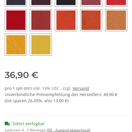
4550 - lila
4600 - beere
4650 - purple
4700 - himbeere
4750 - 
4800 - hellrot 11
4850 - classicrot
6000 - orange
6050 - mandarine
6100 - a
6150 - papaya
6200 - zitrone
36,90 €
pro 1 qm (m²)
inkl. 19% USt. , zzgl.
Versand
Unverbindliche Preisempfehlung des Herstellers
:
49,90 €
(Sie sparen
26.05%
, also
13,00 €
)
Sofort verfügbar
Lieferzeit:
4 - 5 Werktage
(DE - Ausland abweichend)