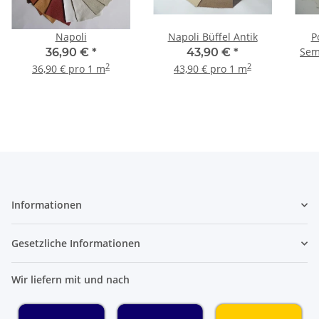
Napoli
Napoli Büffel Antik
P
Sem
36,90 €
*
43,90 €
*
2
2
36,90 € pro 1 m
43,90 € pro 1 m
Informationen
Gesetzliche Informationen
Wir liefern mit und nach