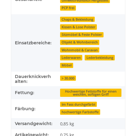
Umweltfreundlich Hergestellt
PCP frei
Chaps & Bekleidung
Kissen & Lose Polster
Sitzmöbel & Feste Polster
Einsatzbereiche:
Objekt & Wohnbereich
Wohnmobil & Caravan
Lederwaren
Lederbekleidung
Möbel
Dauerknickverh
> 30.000
alten:
Hochwertige Fettstoffe für einen
Fettung:
weichen, softigen Griff
Im Fass durchgefärbt
Färbung:
hochwertige Farbstoffe
Versandgewicht:
0,85 kg
Artikelgewicht:
0,75
kg