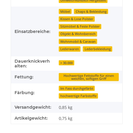
Umweltfreundlich Hergestellt
Möbel
Chaps & Bekleidung
Kissen & Lose Polster
Sitzmöbel & Feste Polster
Einsatzbereiche:
Objekt & Wohnbereich
Wohnmobil & Caravan
Lederwaren
Lederbekleidung
Dauerknickverh
> 30.000
alten:
Hochwertige Fettstoffe für einen
Fettung:
weichen, softigen Griff
Im Fass durchgefärbt
Färbung:
hochwertige Farbstoffe
Versandgewicht:
0,85 kg
Artikelgewicht:
0,75
kg