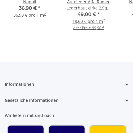
Napoli
Autoleder Alfa Romeo
Na
Lederhaut cirka 2,5qm
36,90 €
*
rot
49,00 €
*
2
36,90 € pro 1 m
2
19,60 € pro 1 m
Alter Preis:
99,90 €
Informationen
Gesetzliche Informationen
Wir liefern mit und nach