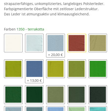
strapazierfähiges, unkompliziertes, langlebiges Polsterleder.
Farbpigmentierte Oberfläche mit zeitloser Lederstruktur.
Das Leder ist atmungsaktiv und klimaausgleichend.
Farben
1350 - terrakotta
1000 - reinweiß
3000 - iceblau
3050 - argentinienblau
1350 - terrakotta
2000 - l
+ 20,00 €
2050 - kiwi
3550 - azur
2100 - citrus
2150 - neongrün
2200 - i
+ 13,00 €
2250 - grasgrün
2300 - türkisgrün
2350 - linde
2400 - army
2450 - 