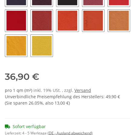
4550 - lila
4600 - beere
4650 - purple
4700 - himbeere
4750 - 
4800 - hellrot 11
4850 - classicrot
6000 - orange
6050 - mandarine
6100 - a
6150 - papaya
6200 - zitrone
36,90 €
pro 1 qm (m²)
inkl. 19% USt. , zzgl.
Versand
Unverbindliche Preisempfehlung des Herstellers
:
49,90 €
(Sie sparen
26.05%
, also
13,00 €
)
Sofort verfügbar
Lieferzeit:
4 - 5 Werktage
(DE - Ausland abweichend)