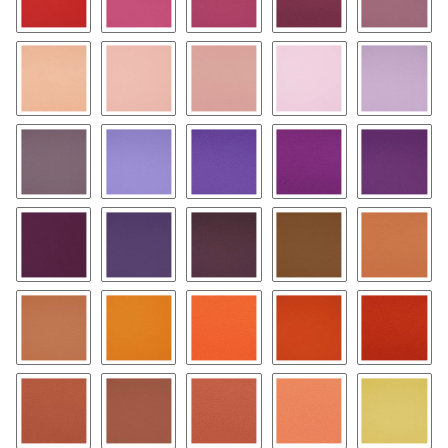
207 x 4862
208 x 4103
208 x 1776
207 x 3258
208 x 4
208 x 4633
208 x 4865
208 x 3256
208 x 4866
208 x 2
208 x 4638
208 x 3253
208 x 710
208 x 747
208 x 4
208 x 4867
208 x 4116
208 x 3259
208 x 4111
208 x 3
208 x 4651
208 x 4861
208 x 3107
208 x 578
208 x 4