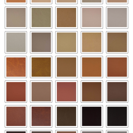
207 x 1764
207 x 2791
207 x 1709
207 x 806
218 x 1
218 x 1634
207 x 352
207 x 3115
207 x 3261
207 x 4
207 x 4108
207 x 3262
208 x 4647
207 x 242
218 x 3
207 x 1270
207 x 745
208 x 4177
207 x 805
208 x 1
208 x 4113
207 x 3264
207 x 3265
207 x 4175
207 x 3
207 x 784
207 x 1272
207 x 1204
207 x 514
218 x 3