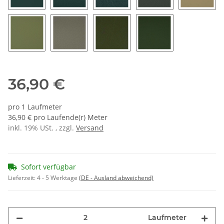
208 x 4871
208 x 1761
207 x 472
207 x 244
207 x 4
208 x 4870
207 x 4397
207 x 3119
208 x 4119
36,90 €
pro 1 Laufmeter
36,90 € pro Laufende(r) Meter
inkl. 19% USt. , zzgl.
Versand
Sofort verfügbar
Lieferzeit:
4 - 5 Werktage
(DE - Ausland abweichend)
Laufmeter