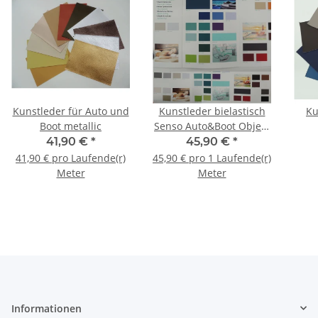
Kunstleder für Auto und
Kunstleder bielastisch
Ku
Boot metallic
Senso Auto&Boot Objekt
Health&Care
41,90 €
*
45,90 €
*
41,90 € pro Laufende(r)
45,90 € pro 1 Laufende(r)
Meter
Meter
Informationen