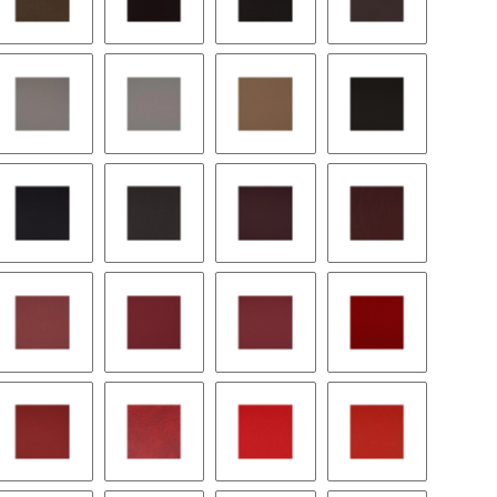
72
207 x 1204
207 x 514
218 x 3645
207 x 2792
66
207 x 3270
218 x 4653
207 x 4873
207 x 4398
65
207 x 3290
207 x 370
208 x 4110
207 x 342
37
218 x 4640
207 x 4863
207 x 4641
207 x 521
05
218 x 1638
207 x 1271
207 x 1173
207 x 603