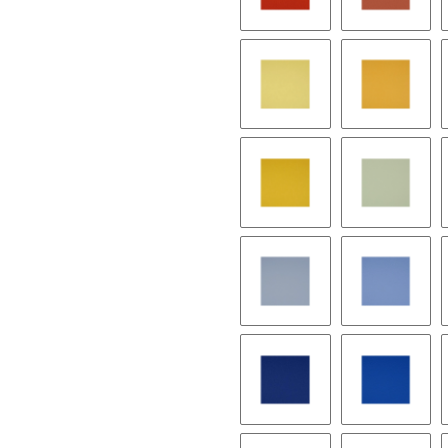
208 x 4104
208 x 27
208 x 2795
208 x 41
208 x 614
208 x 48
208 x 4118
208 x 17
207 x 729
208 x 23