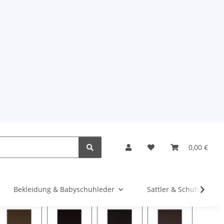
09
207 x 806
218 x 1630
218 x 1634
207 x 352
61
207 x 4109
207 x 4108
207 x 3262
208 x 4647
87
207 x 1270
207 x 745
208 x 4177
207 x 805
13
207 x 3264
207 x 3265
207 x 4175
207 x 3266