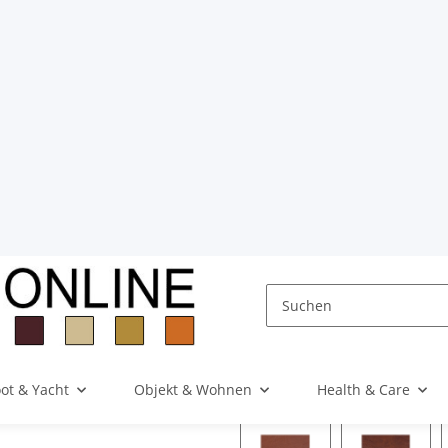
207 x 2791
207 x 17
207 x 3115
207 x 32
207 x 242
218 x 33
208 x 1754
208 x 41