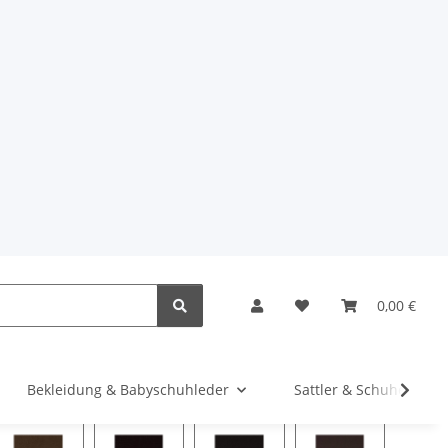
09
207 x 806
218 x 1630
218 x 1634
207 x 352
61
207 x 4109
207 x 4108
207 x 3262
208 x 4647
87
207 x 1270
207 x 745
208 x 4177
207 x 805
13
207 x 3264
207 x 3265
207 x 4175
207 x 3266