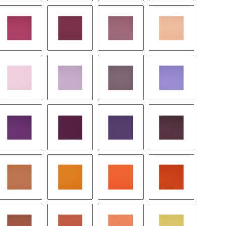
03
208 x 1776
207 x 3258
208 x 4106
208 x 4633
56
208 x 4866
208 x 2392
208 x 4638
208 x 3253
208 x 4100
208 x 4867
208 x 4116
208 x 3259
67
208 x 4651
208 x 4861
208 x 3107
208 x 578