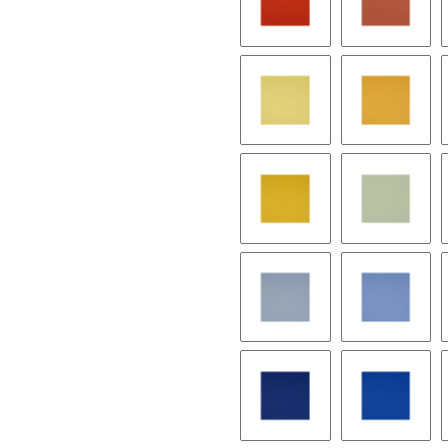
208 x 4104
208 x 27
208 x 2795
208 x 41
208 x 614
208 x 48
208 x 4118
208 x 17
207 x 729
208 x 23