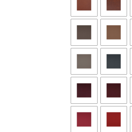
207 x 784
207 x 12
207 x 2793
207 x 17
207 x 4649
207 x 17
207 x 523
218 x 16
207 x 3106
207 x 31