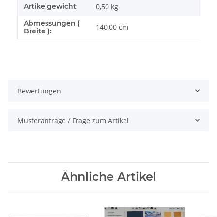
Artikelgewicht:
0,50
kg
Abmessungen (
140,00 cm
Breite ):
Bewertungen
Musteranfrage / Frage zum Artikel
Ähnliche Artikel