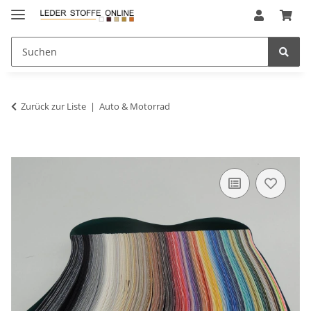
Zurück zur Liste
Auto & Motorrad