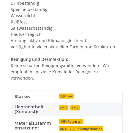
Urinbeständig
Speichelbeständig
Wasserdicht
Reißfest
Salzwasserbeständig
Hautverträglich
Atmungsaktiv und Klimaausgleichend.
Verfügbar in vielen aktuellen Farben und Strukturen..
Reinigung und Desinfektion:
Keine scharfen Reinigungsmittel verwenden ! Wir
empfehlen spezielle Kunstleder Reiniger zu
verwenden.
Produkteigenschaft
Wert
Stärke:
1,0 mm
Lichtechtheit
>= 6
>= 7
(Xenotest):
14% Polyester
Materialzusamm
ensetzung:
86% PVC (Polyvinylchlorid)