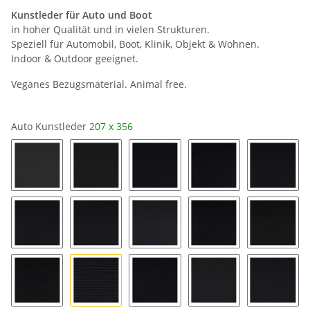
Kunstleder für Auto und Boot
in hoher Qualität und in vielen Strukturen.
Speziell für Automobil, Boot, Klinik, Objekt & Wohnen.
Indoor & Outdoor geeignet.
Veganes Bezugsmaterial. Animal free.
Auto Kunstleder
207 x 356
217 x 3117
207 x 1610
207 x 1661
207 x 550
207 x 2
217 x 293
207 x 1337
207 x 1456
217 x 355
217 x 3