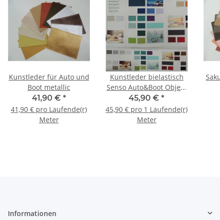
Kunstleder für Auto und
Kunstleder bielastisch
Saku
Boot metallic
Senso Auto&Boot Objekt
Health&Care
41,90 €
*
45,90 €
*
41,90 € pro Laufende(r)
45,90 € pro 1 Laufende(r)
Meter
Meter
Informationen