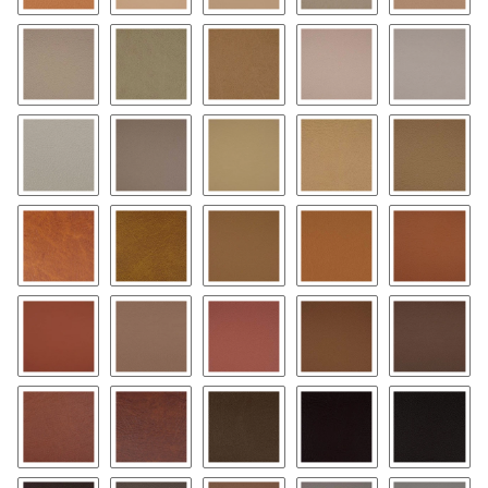
207 x 1764
207 x 2791
207 x 1709
207 x 806
218 x 1
218 x 1634
207 x 352
207 x 3115
207 x 3261
207 x 4
207 x 4108
207 x 3262
208 x 4647
207 x 242
218 x 3
207 x 1270
207 x 745
208 x 4177
207 x 805
208 x 1
208 x 4113
207 x 3264
207 x 3265
207 x 4175
207 x 3
207 x 784
207 x 1272
207 x 1204
207 x 514
218 x 3