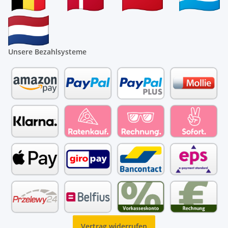
Unsere Bezahlsysteme
Vertrag widerrufen