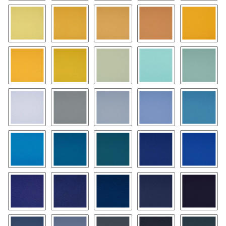
208 x 2786
208 x 4650
208 x 1751
208 x1752
208 x 4
208 x 2795
208 x 4114
208 x 2388
208 x 1755
208 x 4
208 x 1750
208 x 614
208 x 4869
208 x 4117
208 x 2
208 x 4637
207 x 4638
208 x 4118
208 x 1758
208 x 8
208 x 2402
207 x 609
208 x 4122
207 x 729
208 x 2
208 x 4654
208 x 1114
218 x 1636
207 x 2799
207 x 4