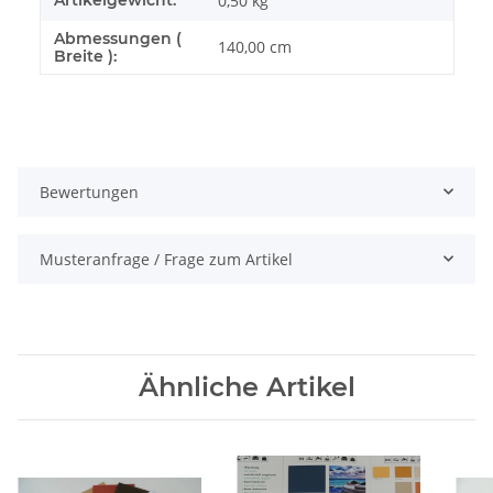
0,50
kg
Abmessungen (
140,00 cm
Breite ):
Bewertungen
Musteranfrage / Frage zum Artikel
Ähnliche Artikel