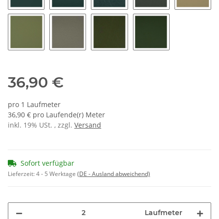
208 x 4871
208 x 1761
207 x 472
207 x 244
207 x 4
208 x 4870
207 x 4397
207 x 3119
208 x 4119
36,90 €
pro 1 Laufmeter
36,90 € pro Laufende(r) Meter
inkl. 19% USt. , zzgl.
Versand
Sofort verfügbar
Lieferzeit:
4 - 5 Werktage
(DE - Ausland abweichend)
Laufmeter