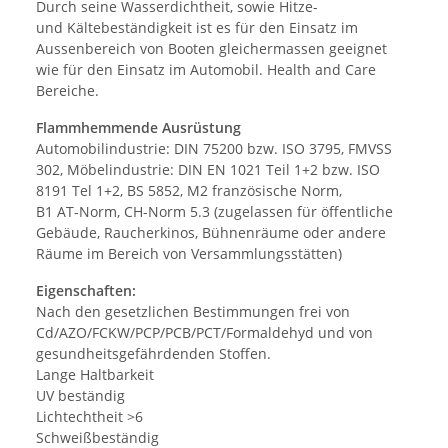
Durch seine Wasserdichtheit, sowie Hitze-
und Kältebeständigkeit ist es für den Einsatz im
Aussenbereich von Booten gleichermassen geeignet
wie für den Einsatz im Automobil. Health and Care
Bereiche.
Flammhemmende Ausrüstung
Automobilindustrie: DIN 75200 bzw. ISO 3795, FMVSS
302, Möbelindustrie: DIN EN 1021 Teil 1+2 bzw. ISO
8191 Tel 1+2, BS 5852, M2 französische Norm,
B1 AT-Norm, CH-Norm 5.3 (zugelassen für öffentliche
Gebäude, Raucherkinos, Bühnenräume oder andere
Räume im Bereich von Versammlungsstätten)
Eigenschaften:
Nach den gesetzlichen Bestimmungen frei von
Cd/AZO/FCKW/PCP/PCB/PCT/Formaldehyd und von
gesundheitsgefährdenden Stoffen.
Lange Haltbarkeit
UV beständig
Lichtechtheit >6
Schweißbeständig