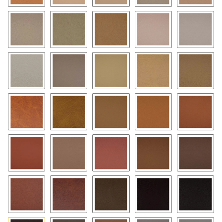
207 x 1764
207 x 2791
207 x 1709
207 x 806
218 x 1
218 x 1634
207 x 352
207 x 3115
207 x 3261
207 x 4
207 x 4108
207 x 3262
208 x 4647
207 x 242
218 x 3
207 x 1270
207 x 745
208 x 4177
207 x 805
208 x 1
208 x 4113
207 x 3264
207 x 3265
207 x 4175
207 x 3
207 x 784
207 x 1272
207 x 1204
207 x 514
218 x 3