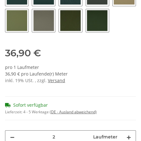
208 x 4871
208 x 1761
207 x 472
207 x 244
207 x 4
208 x 4870
207 x 4397
207 x 3119
208 x 4119
36,90 €
pro 1 Laufmeter
36,90 € pro Laufende(r) Meter
inkl. 19% USt. , zzgl.
Versand
Sofort verfügbar
Lieferzeit:
4 - 5 Werktage
(DE - Ausland abweichend)
Laufmeter