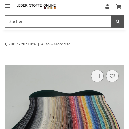
Zurück zur Liste
Auto & Motorrad