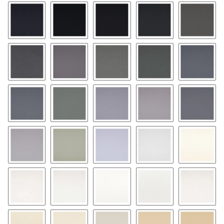
217 x 848
207 x 356
218 x 1627
207 x 1033
207 x 7
207 x 1049
218 x 1981
218 x 1984
207 x 1511
207 x 4
207 x 628
207 x 3271
207 x 1566
207 x 3120
218 x 1
218 x 1631
207 x 1009
218 x 1703
218 x 1985
208 x 8
218 x 1632
208 x 4635
207 x 2395
208 x 4639
208 x 2
207 x 524
207 x 605
207 x 534
207 x 2000
207 x 5