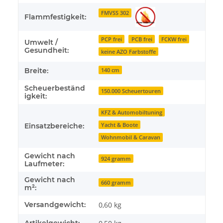
FMVSS 302
Flammfestigkeit:
PCP frei
PCB frei
FCKW frei
Umwelt /
Gesundheit:
keine AZO Farbstoffe
Breite:
140 cm
Scheuerbeständ
150.000 Scheuertouren
igkeit:
KFZ & Automobiltuning
Yacht & Boote
Einsatzbereiche:
Wohnmobil & Caravan
Gewicht nach
924 gramm
Laufmeter:
Gewicht nach
660 gramm
m²:
Versandgewicht:
0,60 kg
Artikelgewicht: