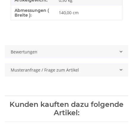
0,50
kg
Abmessungen (
140,00 cm
Breite ):
Bewertungen
Musteranfrage / Frage zum Artikel
Kunden kauften dazu folgende
Artikel: