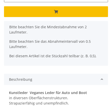
x
Bitte beachten Sie die Mindestabnahme von 2
Laufmeter.
Bitte beachten Sie das Abnahmeintervall von 0.5
Laufmeter.
Bei diesem Artikel ist die Stückzahl teilbar (z. B. 0,5).
Beschreibung
Kunstleder Veganes Leder für Auto und Boot
in diversen Oberflächenstrukturen.
Strapazierfähig und unempfindlich.