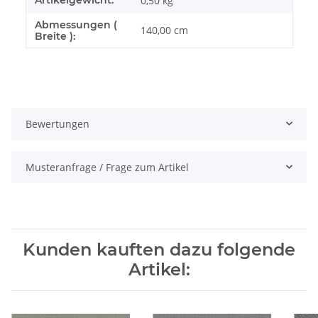
0,50
kg
Abmessungen (
140,00 cm
Breite ):
Bewertungen
Musteranfrage / Frage zum Artikel
Kunden kauften dazu folgende
Artikel: