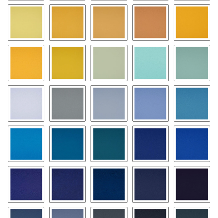
208 x 2786
208 x 4650
208 x 1751
208 x1752
208 x 4
208 x 2795
208 x 4114
208 x 2388
208 x 1755
208 x 4
208 x 1750
208 x 614
208 x 4869
208 x 4117
208 x 2
208 x 4637
207 x 4638
208 x 4118
208 x 1758
208 x 8
208 x 2402
207 x 609
208 x 4122
207 x 729
208 x 2
208 x 4654
208 x 1114
218 x 1636
207 x 2799
207 x 4