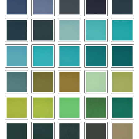
207 x 2798
208 x 1277
207 x 1119
218 x 1635
207 x 3
207 x 208
208 x 4656
208 x 1757
208 x 773
208 x 7
208 x 2389
208 x 4123
208 x 4035
208 x 749
208 x 4
208 x 1274
208 x 4124
208 x 4125
208 x 4868
208 x 2
208 x 4631
208 x 2794
208 x 4630
208 x 1011
208 x 4