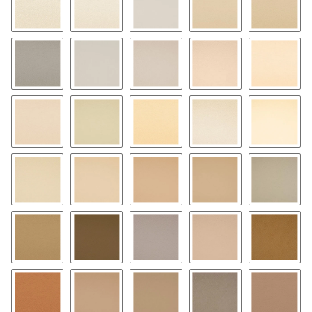
208 x 2381
208 x 2380
207 x 2396
208 x 4642
207 x 3
207 x 4107
208 x 1280
208 x 1276
207 x 1756
208 x 2
207 x 3104
208 x 4643
208 x 2383
207 x 983
208 x 2
218 x 1712
208 x 4115
208 x 1241
208 x 2789
208 x 4
207 x 2788
208 x 4128
218 x 1983
218 x 1639
207 x 1