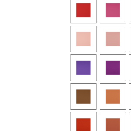
207 x 4862
208 x 41
208 x 4865
208 x 32
208 x 710
208 x 747
208 x 4111
208 x 32