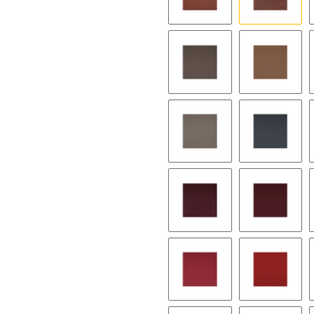
207 x 784
207 x 12
207 x 2793
207 x 17
207 x 4649
207 x 17
207 x 523
218 x 16
207 x 3106
207 x 31