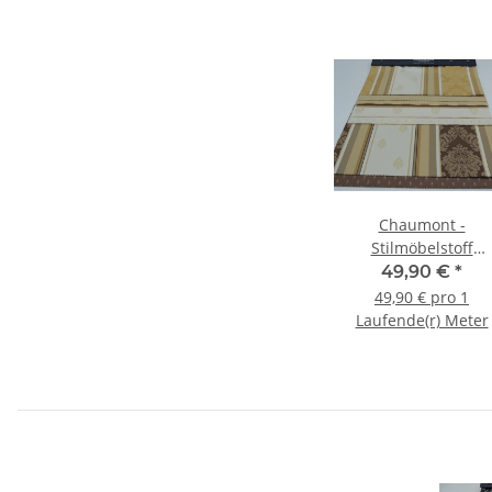
Chaumont -
Stilmöbelstoff
Barockstoff
49,90 €
*
49,90 € pro 1
Laufende(r) Meter