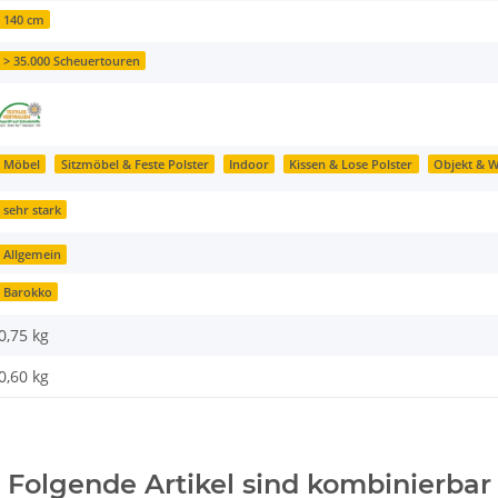
140 cm
> 35.000 Scheuertouren
Möbel
Sitzmöbel & Feste Polster
Indoor
Kissen & Lose Polster
Objekt & 
sehr stark
Allgemein
Barokko
0,75 kg
0,60
kg
Folgende Artikel sind kombinierbar