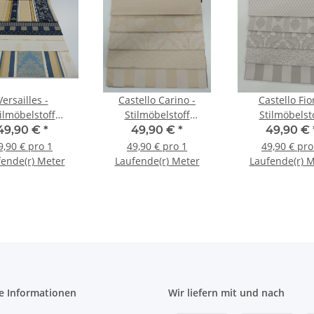
Versailles -
Castello Carino -
Castello Fior
ilmöbelstoff
Stilmöbelstoff
Stilmöbelst
Barockstoff
Barockstoff
Barockstof
49,90 €
*
49,90 €
*
49,90 €
9,90 € pro 1
49,90 € pro 1
49,90 € pro
ende(r) Meter
Laufende(r) Meter
Laufende(r) 
e Informationen
Wir liefern mit und nach