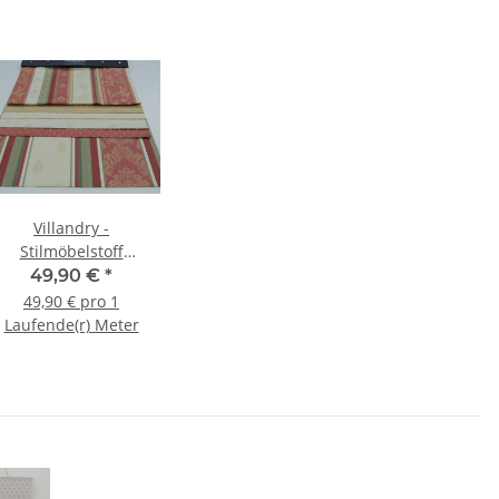
Villandry -
Stilmöbelstoff
Barockstoff
49,90 €
*
49,90 € pro 1
Laufende(r) Meter