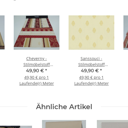
Cheverny -
Sanssouci -
Stilmöbelstoff
Stilmöbelstoff
Barockstoff
Barockstoff
49,90 €
*
49,90 €
*
49,90 € pro 1
49,90 € pro 1
Laufende(r) Meter
Laufende(r) Meter
Ähnliche Artikel