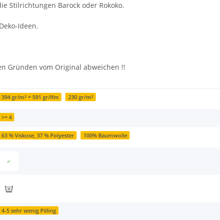
die Stilrichtungen Barock oder Rokoko.
 Deko-Ideen.
hen Gründen vom Original abweichen !!
394 gr/m² = 591 gr/lfm
230 gr/m²
>= 4
63 % Viskose, 37 % Polyester
100% Baumwolle
4-5 sehr wenig Pilling