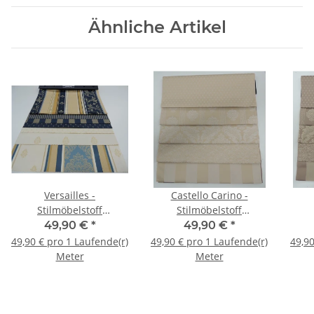
Ähnliche Artikel
Versailles -
Castello Carino -
Stilmöbelstoff
Stilmöbelstoff
Barockstoff
Barockstoff
49,90 €
*
49,90 €
*
49,90 € pro 1 Laufende(r)
49,90 € pro 1 Laufende(r)
49,90
Meter
Meter