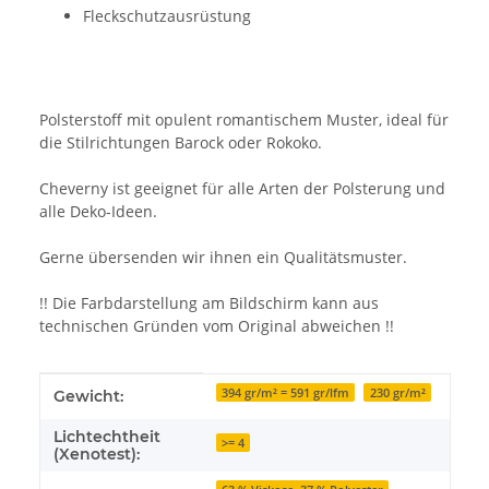
Fleckschutzausrüstung
Polsterstoff mit opulent romantischem Muster, ideal für
die Stilrichtungen Barock oder Rokoko.
Cheverny ist geeignet für alle Arten der Polsterung und
alle Deko-Ideen.
Gerne übersenden wir ihnen ein Qualitätsmuster.
!! Die Farbdarstellung am Bildschirm kann aus
technischen Gründen vom Original abweichen !!
Produkteigenschaft
Wert
394 gr/m² = 591 gr/lfm
230 gr/m²
Gewicht:
Lichtechtheit
>= 4
(Xenotest):