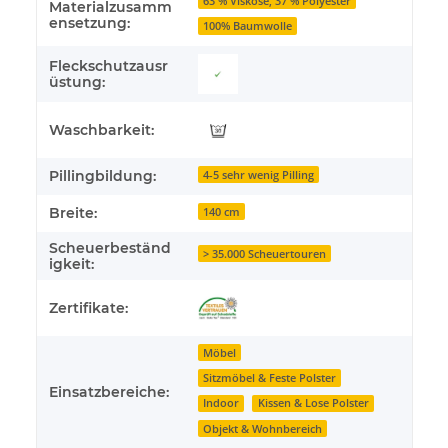
63 % Viskose, 37 % Polyester
Materialzusamm
ensetzung:
100% Baumwolle
Fleckschutzausr
üstung:
Waschbarkeit:
Pillingbildung:
4-5 sehr wenig Pilling
Breite:
140 cm
Scheuerbeständ
> 35.000 Scheuertouren
igkeit:
Zertifikate:
Möbel
Sitzmöbel & Feste Polster
Einsatzbereiche:
Indoor
Kissen & Lose Polster
Objekt & Wohnbereich