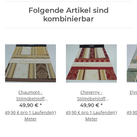
Folgende Artikel sind
kombinierbar
Chaumont -
Cheverny -
Ely
Stilmöbelstoff
Stilmöbelstoff
Barockstoff
Barockstoff
49,90 €
*
49,90 €
*
49,90 € pro 1 Laufende(r)
49,90 € pro 1 Laufende(r)
49,90
Meter
Meter