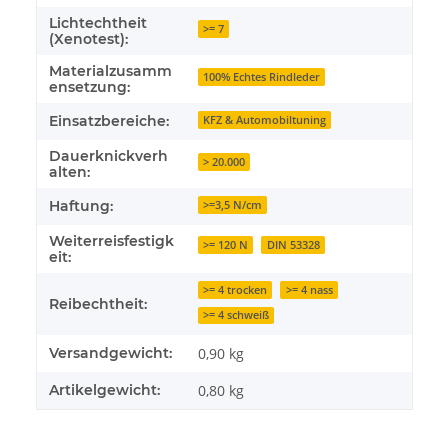
Lichtechtheit
>= 7
(Xenotest):
Materialzusamm
100% Echtes Rindleder
ensetzung:
Einsatzbereiche:
KFZ & Automobiltuning
Dauerknickverh
> 20.000
alten:
Haftung:
>=3,5 N/cm
Weiterreisfestigk
>= 120 N
DIN 53328
eit:
>= 4 trocken
>= 4 nass
Reibechtheit:
>= 4 schweiß
Versandgewicht:
0,90 kg
Artikelgewicht:
0,80
kg