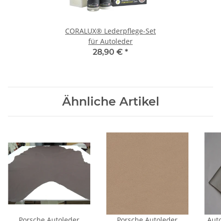
CORALUX® Lederpflege-Set
für Autoleder
28,90 €
*
Ähnliche Artikel
Porsche Autoleder
Porsche Autoleder
Aut