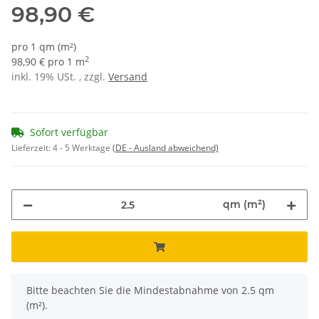
98,90 €
pro 1 qm (m²)
2
98,90 € pro 1 m
inkl. 19% USt. , zzgl.
Versand
Sofort verfügbar
Lieferzeit:
4 - 5 Werktage
(DE - Ausland abweichend)
qm (m²)
x
Bitte beachten Sie die Mindestabnahme von 2.5 qm
(m²).