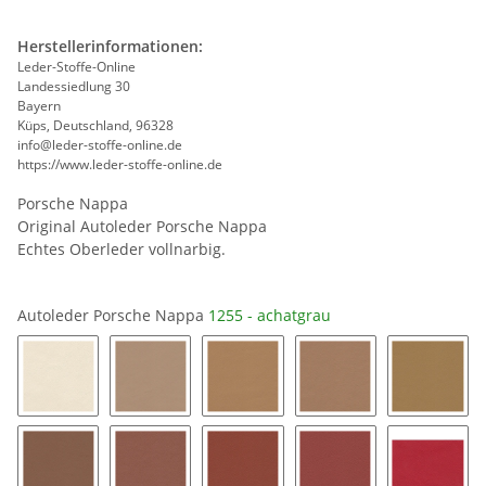
Herstellerinformationen:
Leder-Stoffe-Online
Landessiedlung 30
Bayern
Küps, Deutschland, 96328
info@leder-stoffe-online.de
https://www.leder-stoffe-online.de
Porsche Nappa
Original Autoleder Porsche Nappa
Echtes Oberleder vollnarbig.
Autoleder Porsche Nappa
1255 - achatgrau
1246 - crema
1248 - luxorbeige
1241 - kaschmirbeige
1233 - sandbeige
1227 - 