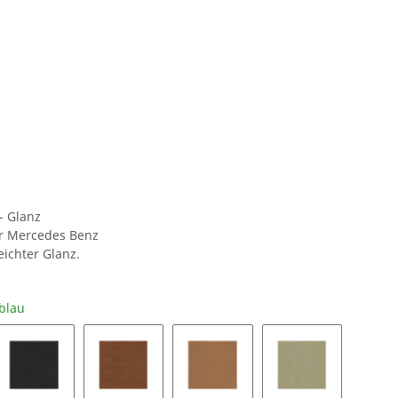
- Glanz
für Mercedes Benz
eichter Glanz.
blau