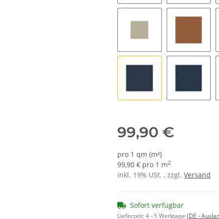
0500 - schwarz
tiefschwa
pergament hell
3622 - b
5052 - dunkelblau
5354 - mi
99,90 €
pro 1 qm (m²)
2
99,90 € pro 1 m
inkl. 19% USt. , zzgl.
Versand
Sofort verfügbar
Lieferzeit:
4 - 5 Werktage
(DE - Ausla