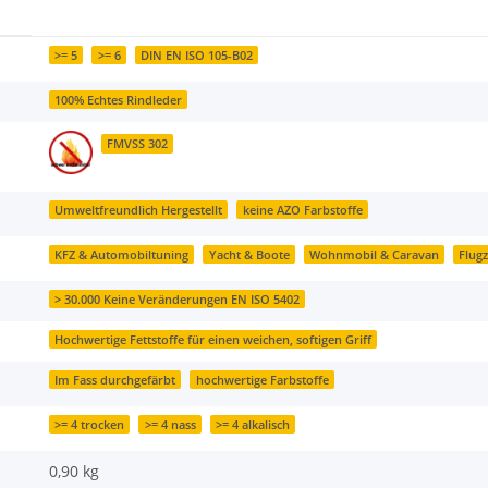
>= 5
>= 6
DIN EN ISO 105-B02
100% Echtes Rindleder
FMVSS 302
Umweltfreundlich Hergestellt
keine AZO Farbstoffe
KFZ & Automobiltuning
Yacht & Boote
Wohnmobil & Caravan
Flug
> 30.000 Keine Veränderungen EN ISO 5402
Hochwertige Fettstoffe für einen weichen, softigen Griff
Im Fass durchgefärbt
hochwertige Farbstoffe
>= 4 trocken
>= 4 nass
>= 4 alkalisch
0,90 kg