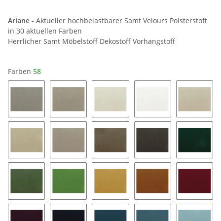
Ariane -
Aktueller hochbelastbarer Samt Velours Polsterstoff
in 30 aktuellen Farben
Herrlicher Samt Möbelstoff Dekostoff Vorhangstoff
Farben
58
64
34
04
01
14
24
44
54
84
48
38
28
35
49
53